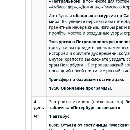
«Театральной)
, в том числе для госте
«Амбассадор», «Домина», «Римского-Кор
Автобусная
обзорная
экскурсия
по Са
мира. Вы увидите перспективы петербу
гранитные набережные, изгибы рек и 
пролёты мостов и воздушные узоры огр
Экскурсия в Петропавловскую крепо
прогулки вы пройдете вдоль каменных 
историей и ощутите дух времени, когда
Внутри крепости вы сможете увидеть с
храм Петербурга – Петропавловский со
последний покой почти все российски
Трансфер по базовым гостиницам.
18:30 Окончание программы.
4
Завтрак в гостинице (после ночлега).
Вс
день
табличка «Петербург встречает».
ЧТ
1 автобус:
08:45 Отъезд от гостиницы «Москва»