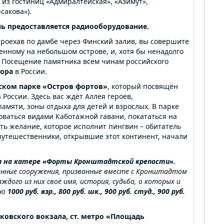
ей из гостиниц «Адмиралтейская», «Азимут»,
сакова»).
нь предоставляется
радиооборудование.
роехав по дамбе через Финский залив, вы совершите
енному на небольшом острове, и, хотя бы ненадолго
. Посещение памятника всем чинам российского
бора
в России.
ском парке «Остров фортов»
, который посвящён
 России. Здесь вас ждёт Аллея героев,
мяти, зоны отдыха для детей и взрослых. В парке
оваться видами Каботажной гавани, покататься на
ать желание, которое исполнит пингвин – обитатель
путешественники, открывшие этот континент, начали
а
на
катере
«Форты
Кронштадтской
крепости».
енные сооружения, призванные вместе с Кронштадтом
ждого из них своё имя, история, судьба, о которых и
но
1000 руб. взр., 800 руб. шк., 900 руб. студ., 900 руб.
ковского вокзала,
ст. метро «Площадь