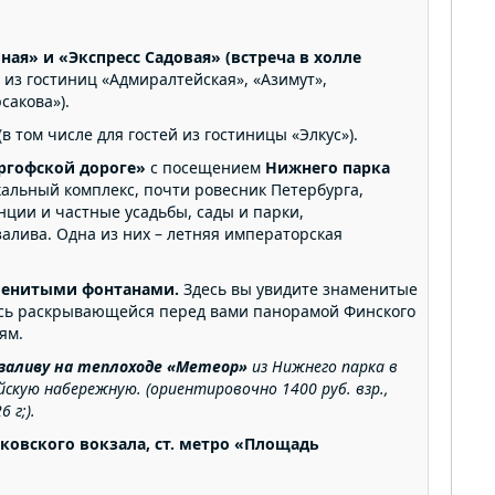
ная» и «Экспресс Садовая» (встреча в холле
ей из гостиниц «Адмиралтейская», «Азимут»,
сакова»).
(в том числе для гостей из гостиницы «Элкус»).
ргофской
дороге»
с посещением
Нижнего
парка
кальный комплекс, почти ровесник Петербурга,
ии и частные усадьбы, сады и парки,
алива. Одна из них – летняя императорская
аменитыми фонтанами.
Здесь вы увидите знаменитые
есь раскрывающейся перед вами панорамой Финского
ям.
заливу
на
теплоходе
«Метеор»
из
Нижнего
парка
в
йскую
набережную.
(ориентировочно 1400 руб. взр.,
 г;).
ковского вокзала,
ст. метро «Площадь