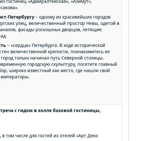
й из гостиниц «Адмиралтейская», «Азимут»,
сакова».
нкт-Петербургу
– одному из красивейших городов
ргских улиц, величественный простор Невы, одетой в
каналов, фасады роскошных дворцов, летящие
ад.
сть
– «сердце» Петербурга. В ходе исторической
стен величественной крепости, познакомитесь ее
 город только начинал путь Северной столицы.
овременную городскую скульптуру, посетите главный
бор, широко известный как место, где нашли свой
е императоры.
треча с гидом в холле базовой гостиницы,
,
в том числе для гостей из отелей «Арт Деко