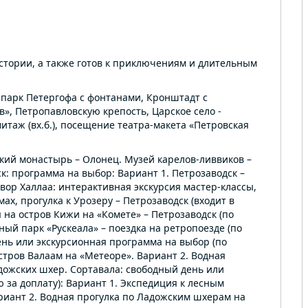
 истории, а также готов к приключениям и длительным
арк Петергофа с фонтанами, Кронштадт с
», Петропавловскую крепость, Царское село -
итаж (вх.б.), посещение театра-макета «Петровская
ий монастырь – Олонец. Музей карелов-ливвиков –
к: программа на выбор: Вариант 1. Петрозаводск –
Двор Халлаа: интерактивная экскурсия мастер-классы,
ах, прогулка к Урозеру – Петрозаводск (входит в
я на остров Кижи на «Комете» – Петрозаводск (по
ный парк «Рускеала» – поездка на ретропоезде (по
ень или экскурсионная программа на выбор (по
остров Валаам на «Метеоре». Вариант 2. Водная
дожских шхер. Сортавала: свободный день или
 за доплату): Вариант 1. Экспедиция к лесным
риант 2. Водная прогулка по Ладожским шхерам на