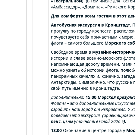
«Театральной)
. (в том числе для гост
«Амбассадор», «Домина», «Римского-Кор
Для комфорта всем гостям в этот де
Автобусная экскурсия в Кронштадт.
П
прогулку по городу-крепости, располож
почувствуете себя причастным к морю
флота – самого большого
Морского со
Свободное время в
музейно-историче
истории и славе военно-морского флота
напоминающая дорогу времени, Маяк па
можно узнать об истории флота, полюб
панорамных качелях и, конечно, загад
Антарктиды. Символично, что русские 
свой путь именно в Кронштадте.
Дополнительно:
15:00
М
орская
прогулк
Форты – это дополнительные искусств
оградить наш город от неприятеля. У ка
поведает эта экскурсия.
(
ориентировоч
пенс.
цены уточнять весной 2026 г
).
18:00
Окончание в центре города у
Мос