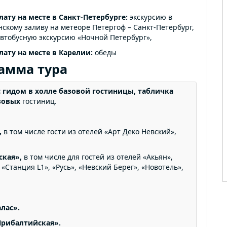
ату на месте в Санкт-Петербурге:
экскурсию в
скому заливу на метеоре Петергоф – Санкт-Петербург,
автобусную экскурсию «Ночной Петербург»,
ату на месте в Карелии:
обеды
амма тура
с гидом в холле базовой гостиницы, табличка
зовых
гостиниц.
,
в том числе гости из отелей «Арт Деко Невский»,
ская»,
в том числе для гостей из отелей «Акьян»,
 «Станция L1», «Русь», «Невский Берег», «Новотель»,
лас».
Прибалтийская».