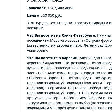
31.08, 07.09, 14.09.26
Транспорт:
+ ж/д или авиа
Цена от:
59 950 руб.
Этот тур для тех, кто ценит красоту природы и
поездкам.
Что Вы посетите в Санкт-Петербурге:
Нижний п
посещением Морского собора и «Острова фортов
Екатерининский дворец и парк, Летний сад, Эрм
Акватория».
Что Вы посетите в Карелии:
Александро-Свирск
деревня Киндасово – Петрозаводск. Петрозаводс
вулкан Гирвас – заповедник и водопад Кивач – 
чаепитие с калитками, танцы в народных костюм
стоимость). Вариант 2. Петрозаводск – Экскурси
желанию за доплату). Водопады Ахинкоски – гор
желанию) – Сортавала. Сортавала: свободный д
желанию за доплату): Вариант 1. Экскурсия на 
прогулка на катере с посещением Валаама и Ла
экскурсионная программа на выбор (по желанию
водопадам и месторождению камня граната. Ва