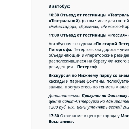
3 автобус:
10:30
Отъезд
от гостиницы «Театраль
«Театральной)
. (в том числе для гост
«Амбассадор», «Домина», «Римского-Кор
11:00 Отъезд от гостиницы «Россия»
Автобусная экскурсия
«По
старой
Пете
Петергофа
.
Петергофская дорога – уни
объединяющий императорские резиденц
расположившиеся на берегу Финского з
резиденция –
Петергоф.
Экскурсия по Нижнему парку со зн
каскады и парные фонтаны, полюбует
залива, прогуляетесь по тенистым алле
Дополнительно:
Прогулка
по
Финскому
центр
Санкт-Петербурга
на
Адмиралте
1200 руб. шк., цены уточнять весной 2026
17:30
Окончание в центре города у
Мос
Восстания».