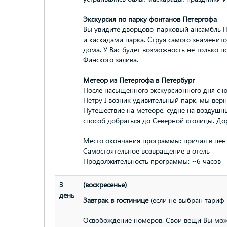
Экскурсия по парку фонтанов Петергофа
Вы увидите дворцово-парковый ансамбль 
и каскадами парка. Струя самого знаменит
дома. У Вас будет возможность не только п
Финского залива.
Метеор из Петергофа в Петербург
После насыщенного экскурсионного дня с ю
Петру I возник удивительный парк, мы вер
Путешествие на метеоре, судне на воздушн
способ добраться до Северной столицы. Дор
Место окончания программы: причал в цент
Самостоятельное возвращение в отель
Продолжительность программы: ~6 часов
3
(воскресенье)
день
Завтрак в гостинице
(если не выбран тариф 
Освобождение номеров. Свои вещи Вы может