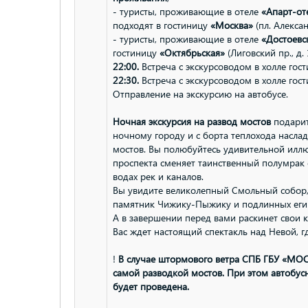
- туристы, проживающие в отеле
«Апарт-оте
подходят в гостиницу
«Москва»
(пл. Алексан
- туристы, проживающие в отеле
«Достоевс
гостиницу
«Октябрьская»
(Лиговский пр., д.
22:00.
Встреча с экскурсоводом в холле гос
22:30.
Встреча с экскурсоводом в холле гос
Отправление на экскурсию на автобусе.
Ночная экскурсия на развод мостов
подарит
ночному городу и с борта теплохода насла
мостов. Вы полюбуйтесь удивительной иллю
проспекта сменяет таинственный полумрак 
водах рек и каналов.
Вы увидите великолепный Смольный собор,
памятник Чижику-Пыжику и подлинных егип
А в завершении перед вами раскинет свои 
Вас ждет настоящий спектакль над Невой, г
!
В случае штормового ветра СПБ ГБУ «МОС
самой разводкой мостов. При этом автобусн
будет проведена.