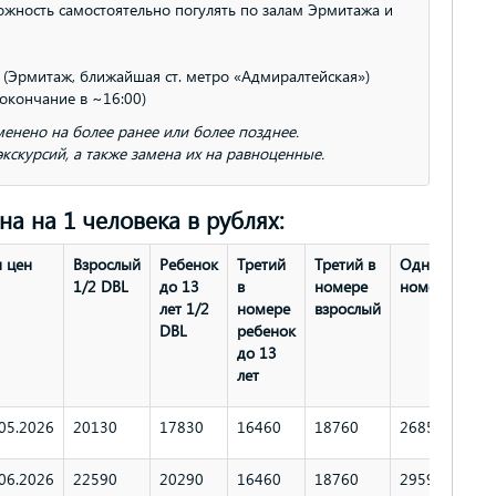
можность самостоятельно погулять по залам Эрмитажа и
 (Эрмитаж, ближайшая ст. метро «Адмиралтейская»)
окончание в ~16:00)
енено на более ранее или более позднее.
скурсий, а также замена их на равноценные.
на на 1 человека в рублях:
я цен
Взрослый
Ребенок
Третий
Третий в
Одноместны
1/2 DBL
до 13
в
номере
номер
лет 1/2
номере
взрослый
DBL
ребенок
до 13
лет
05.2026
20130
17830
16460
18760
26850
06.2026
22590
20290
16460
18760
29590