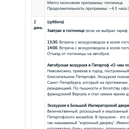
Место окончания программы: гостиница
Продолжительность программы: ~4,5 часа 
2
(суббота)
день
Завтрак в гостинице
(если не выбран тариф 
13:30.
Встреча с экскурсоводом в холле гос
14:00.
Встреча с экскурсоводом в холле гос
Отъезд от гостиницы на автобусе.
Автобусная экскурсия в Петергоф «О чем 
Невозможно, приехав в город, построенный
блистательном Петергофе. Экскурсия позна
Санкт-Петербурга, который на протяжении 
резиденцией. По пышности и богатству оф
французский Версаль и стал самым ярким 
Экскурсия в Большой Императорский двор
Величественный, роскошный и изысканный - 
Петергофского ансамбля. В прошлом - это 
так называемый "коронный дворец". Именн
устраивались балы, маскарады, праздники 