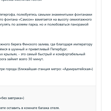
Петергофа, полюбуетесь самыми знаменитыми фонтанами
ого фонтана «Самсон» взметается на высоту семиэтажного
огулять по аллеям парка, но и полюбоваться панорамой
жного берега Финского залива, где благодаря императору
нёмся в шумный и приветливый Петербург.
ых крыльях, - это самый быстрый и комфортабельный
ога займет всего 30 минут.
ре города (ближайшая станция метро: «Адмиралтейская»)
«без завтрака»)
е оставить в комнате багажа отеля.