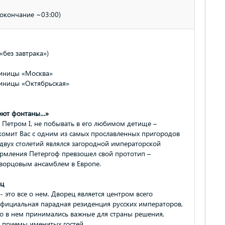
(окончание ~03:00)
«без завтрака»)
тиницы «Москва»
тиницы «Октябрьская»
поют фонтаны…»
 Петром I, не побывать в его любимом детище –
комит Вас с одним из самых прославленных пригородов
двух столетий являлся загородной императорской
ормления Петергоф превзошел свой прототип –
дворцовым ансамблем в Европе.
ец
это все о нем. Дворец является центром всего
официальная парадная резиденция русских императоров,
о в нем принимались важные для страны решения,
и приемы именитых гостей.