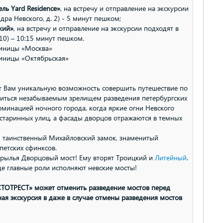
ль Yard Residence»
, на встречу и отправление на экскурсии
дра Невского, д. 2) - 5 минут пешком;
кий»
, на встречу и отправление на экскурсии подходят в
 10) – 10:15 минут пешком.
тиницы «Москва»
тиницы «Октябрьская»
 Вам уникальную возможность совершить путешествие по
диться незабываемым зрелищем разведения петербургских
минацией ночного города, когда яркие огни Невского
старинных улиц, а фасады дворцов отражаются в темных
 таинственный Михайловский замок, знаменитый
етских сфинксов.
крылья Дворцовый мост! Ему вторят Троицкий и
Литейный
.
де главные роли исполняют невские мосты!
ТОТРЕСТ» может отменить разведение мостов перед
ая экскурсия в даже в случае отмены разведения мостов