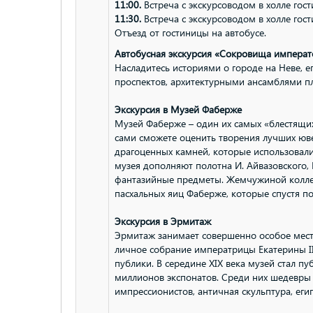
11:00.
Встреча с экскурсоводом в холле гос
11:30.
Встреча с экскурсоводом в холле гос
Отъезд от гостиницы на автобусе.
Автобусная экскурсия «Сокровища императ
Насладитесь историями о городе на Неве, 
проспектов, архитектурными ансамблями п
Экскурсия в Музей Фаберже
Музей Фаберже – один их самых «блестящих»
сами сможете оценить творения лучших юв
драгоценных камней, которые использовали
музея дополняют полотна И. Айвазовского, 
фантазийные предметы. Жемчужиной коллек
пасхальных яиц Фаберже, которые спустя по
Экскурсия в Эрмитаж
Эрмитаж занимает совершенно особое мест
личное собрание императрицы Екатерины II
публики. В середине XIX века музей стал п
миллионов экспонатов. Среди них шедевры
импрессионистов, античная скульптура, еги