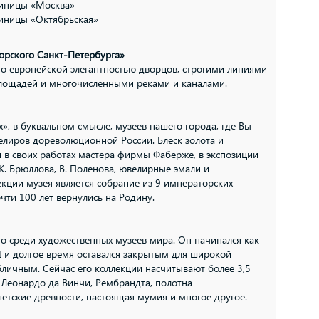
тиницы «Москва»
тиницы «Октябрьская»
орского Санкт-Петербурга»
его европейской элегантностью дворцов, строгими линиями
лощадей и многочисленными реками и каналами.
, в буквальном смысле, музеев нашего города, где Вы
елиров дореволюционной России. Блеск золота и
 в своих работах мастера фирмы Фаберже, в экспозиции
К. Брюллова, В. Поленова, ювелирные эмали и
ции музея является собрание из 9 императорских
чти 100 лет вернулись на Родину.
о среди художественных музеев мира. Он начинался как
 и долгое время оставался закрытым для широкой
убличным. Сейчас его коллекции насчитывают более 3,5
 Леонардо да Винчи, Рембрандта, полотна
петские древности, настоящая мумия и многое другое.